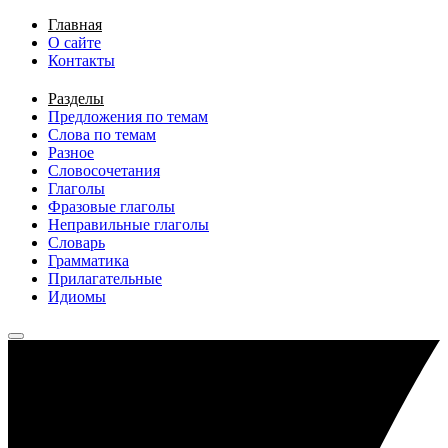
Перейти к основному содержанию
Главная
О сайте
Контакты
Разделы
Предложения по темам
Слова по темам
Разное
Словосочетания
Глаголы
Фразовые глаголы
Неправильные глаголы
Словарь
Грамматика
Прилагательные
Идиомы