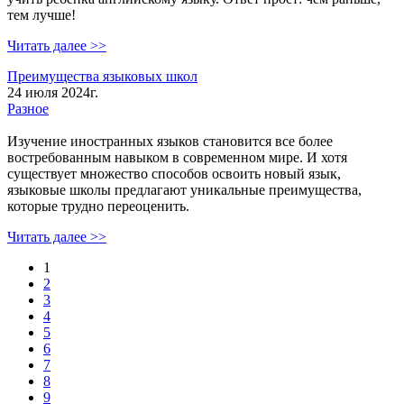
тем лучше!
Читать далее >>
Преимущества языковых школ
24 июля 2024г.
Разное
Изучение иностранных языков становится все более
востребованным навыком в современном мире. И хотя
существует множество способов освоить новый язык,
языковые школы предлагают уникальные преимущества,
которые трудно переоценить.
Читать далее >>
1
2
Страницы
3
4
5
6
7
8
9