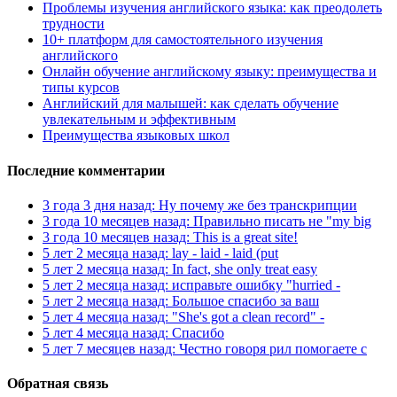
Проблемы изучения английского языка: как преодолеть
трудности
10+ платформ для самостоятельного изучения
английского
Онлайн обучение английскому языку: преимущества и
типы курсов
Английский для малышей: как сделать обучение
увлекательным и эффективным
Преимущества языковых школ
Последние комментарии
3 года 3 дня назад: Ну почему же без транскрипции
3 года 10 месяцев назад: Правильно писать не "my big
3 года 10 месяцев назад: This is a great site!
5 лет 2 месяца назад: lay - laid - laid (put
5 лет 2 месяца назад: In fact, she only treat easy
5 лет 2 месяца назад: исправьте ошибку "hurried -
5 лет 2 месяца назад: Большое спасибо за ваш
5 лет 4 месяца назад: "She's got a clean record" -
5 лет 4 месяца назад: Спасибо
5 лет 7 месяцев назад: Честно говоря рил помогаете с
Обратная связь