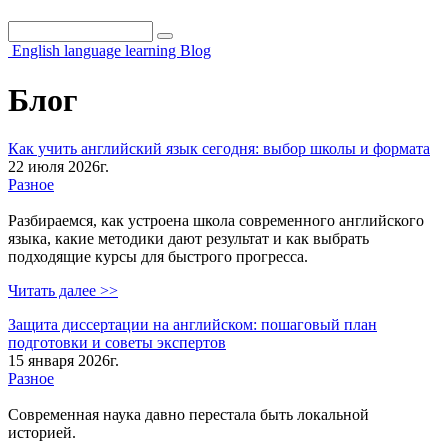
Поиск
Форма поиска
English language learning Blog
Блог
Как учить английский язык сегодня: выбор школы и формата
22 июля 2026г.
Разное
Разбираемся, как устроена школа современного английского
языка, какие методики дают результат и как выбрать
подходящие курсы для быстрого прогресса.
Читать далее >>
Защита диссертации на английском: пошаговый план
подготовки и советы экспертов
15 января 2026г.
Разное
Современная наука давно перестала быть локальной
историей.