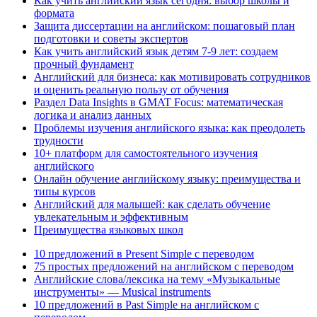
Как учить английский язык сегодня: выбор школы и
формата
Защита диссертации на английском: пошаговый план
подготовки и советы экспертов
Как учить английский язык детям 7-9 лет: создаем
прочный фундамент
Английский для бизнеса: как мотивировать сотрудников
и оценить реальную пользу от обучения
Раздел Data Insights в GMAT Focus: математическая
логика и анализ данных
Проблемы изучения английского языка: как преодолеть
трудности
10+ платформ для самостоятельного изучения
английского
Онлайн обучение английскому языку: преимущества и
типы курсов
Английский для малышей: как сделать обучение
увлекательным и эффективным
Преимущества языковых школ
10 предложений в Present Simple с переводом
75 простых предложений на английском с переводом
Английские слова/лексика на тему «Музыкальные
инструменты» — Musical instruments
10 предложений в Past Simple на английском с