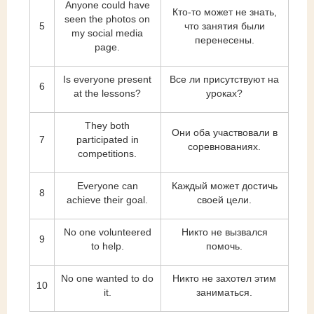
Anyone could have
Кто-то может не знать,
seen the photos on
5
что занятия были
my social media
перенесены.
page.
Is everyone present
Все ли присутствуют на
6
at the lessons?
уроках?
They both
Они оба участвовали в
7
participated in
соревнованиях.
competitions.
Everyone can
Каждый может достичь
8
achieve their goal.
своей цели.
No one volunteered
Никто не вызвался
9
to help.
помочь.
No one wanted to do
Никто не захотел этим
10
it.
заниматься.