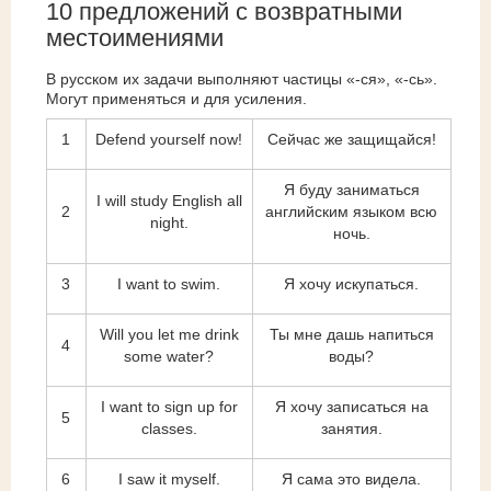
10 предложений с возвратными
местоимениями
В русском их задачи выполняют частицы «-ся», «-сь».
Могут применяться и для усиления.
1
Defend yourself now!
Сейчас же защищайся!
Я буду заниматься
I will study English all
2
английским языком всю
night.
ночь.
3
I want to swim.
Я хочу искупаться.
Will you let me drink
Ты мне дашь напиться
4
some water?
воды?
I want to sign up for
Я хочу записаться на
5
classes.
занятия.
6
I saw it myself.
Я сама это видела.