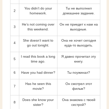
You didn’t do your
Ты не выполнил
2
homework.
домашнее задание.
He’s not coming over
Он не приедет к нам на
3
this weekend.
выходные.
She doesn’t want to
Она не хочет сегодня
4
go out tonight.
куда-то выходить.
I read this book a long
Я давно прочитал эту
5
time ago.
книгу.
6
Have you had dinner?
Ты поужинал?
Has he seen this
Он смотрел этот
7
movie?
фильм?
Does she know your
Она знакома с твоей
8
sister?
сестрой?