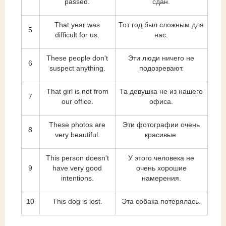
passed.
сдан.
That year was
Тот год был сложным для
5
difficult for us.
нас.
These people don't
Эти люди ничего не
6
suspect anything.
подозревают.
That girl is not from
Та девушка не из нашего
7
our office.
офиса.
These photos are
Эти фотографии очень
8
very beautiful.
красивые.
This person doesn't
У этого человека не
9
have very good
очень хорошие
intentions.
намерения.
10
This dog is lost.
Эта собака потерялась.