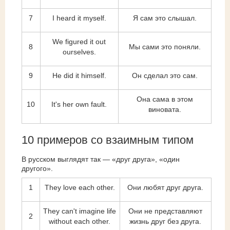
7
I heard it myself.
Я сам это слышал.
We figured it out
8
Мы сами это поняли.
ourselves.
9
He did it himself.
Он сделал это сам.
Она сама в этом
10
It's her own fault.
виновата.
10 примеров со взаимным типом
В русском выглядят так — «друг друга», «один
другого».
1
They love each other.
Они любят друг друга.
They can't imagine life
Они не представляют
2
without each other.
жизнь друг без друга.