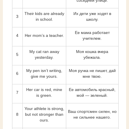
соседней улице.
Their kids are already
Их дети уже ходят в
3
in school.
школу.
Ее мама работает
4
Her mom’s a teacher.
учителем.
My cat ran away
Моя кошка вчера
5
yesterday.
убежала.
My pen isn’t writing,
Моя ручка не пишет, дай
6
give me yours.
мне твою.
Her car is red, mine
Ее автомобиль красный,
7
is green.
мой — зеленый.
Your athlete is strong,
Ваш спортсмен силен, но
8
but not stronger than
не сильнее нашего.
ours.