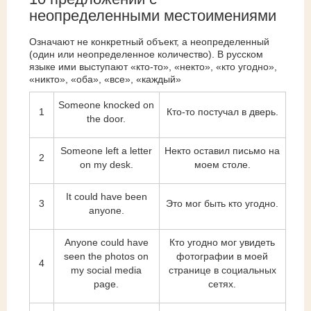
неопределенными местоимениями
Означают не конкретный объект, а неопределенный
(один или неопределенное количество). В русском
языке ими выступают «кто-то», «некто», «кто угодно»,
«никто», «оба», «все», «каждый»
Someone knocked on
1
Кто-то постучал в дверь.
the door.
Someone left a letter
Некто оставил письмо на
2
on my desk.
моем столе.
It could have been
3
Это мог быть кто угодно.
anyone.
Anyone could have
Кто угодно мог увидеть
seen the photos on
фотографии в моей
4
my social media
странице в социальных
page.
сетях.