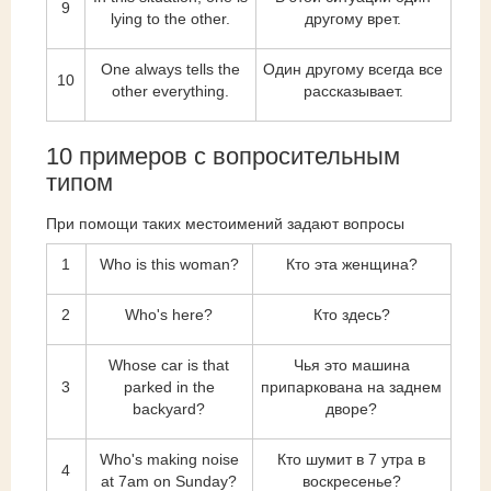
9
lying to the other.
другому врет.
One always tells the
Один другому всегда все
10
other everything.
рассказывает.
10 примеров с вопросительным
типом
При помощи таких местоимений задают вопросы
1
Who is this woman?
Кто эта женщина?
2
Who's here?
Кто здесь?
Whose car is that
Чья это машина
3
parked in the
припаркована на заднем
backyard?
дворе?
Who's making noise
Кто шумит в 7 утра в
4
at 7am on Sunday?
воскресенье?