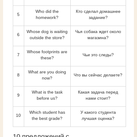
Who did the
Кто сделал домашнее
5
homework?
задание?
Whose dog is waiting
Чья собака ждет около
6
outside the store?
магазина?
Whose footprints are
7
Чьи это следы?
these?
What are you doing
8
Что вы сейчас делаете?
now?
What is the task
Какая задача перед
9
before us?
нами стоит?
Which student has
У какого студента
10
the best grade?
лучшая оценка?
10 предложений с