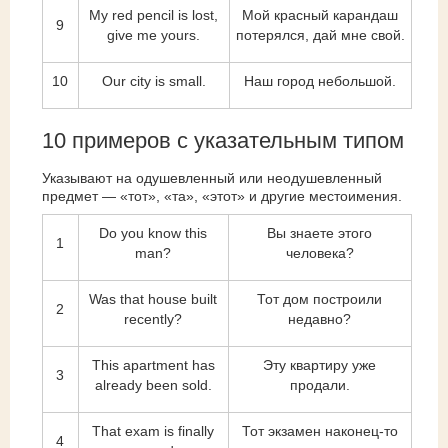
My red pencil is lost,
Мой красный карандаш
9
give me yours.
потерялся, дай мне свой.
10
Our city is small.
Наш город небольшой.
10 примеров с указательным типом
Указывают на одушевленный или неодушевленный
предмет — «тот», «та», «этот» и другие местоимения.
Do you know this
Вы знаете этого
1
man?
человека?
Was that house built
Тот дом построили
2
recently?
недавно?
This apartment has
Эту квартиру уже
3
already been sold.
продали.
That exam is finally
Тот экзамен наконец-то
4