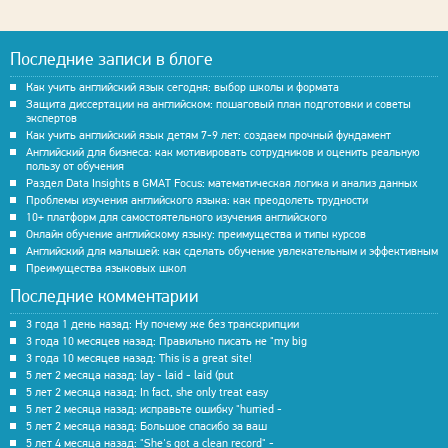
Последние записи в блоге
Как учить английский язык сегодня: выбор школы и формата
Защита диссертации на английском: пошаговый план подготовки и советы
экспертов
Как учить английский язык детям 7-9 лет: создаем прочный фундамент
Английский для бизнеса: как мотивировать сотрудников и оценить реальную
пользу от обучения
Раздел Data Insights в GMAT Focus: математическая логика и анализ данных
Проблемы изучения английского языка: как преодолеть трудности
10+ платформ для самостоятельного изучения английского
Онлайн обучение английскому языку: преимущества и типы курсов
Английский для малышей: как сделать обучение увлекательным и эффективным
Преимущества языковых школ
Последние комментарии
3 года 1 день назад: Ну почему же без транскрипции
3 года 10 месяцев назад: Правильно писать не "my big
3 года 10 месяцев назад: This is a great site!
5 лет 2 месяца назад: lay - laid - laid (put
5 лет 2 месяца назад: In fact, she only treat easy
5 лет 2 месяца назад: исправьте ошибку "hurried -
5 лет 2 месяца назад: Большое спасибо за ваш
5 лет 4 месяца назад: "She's got a clean record" -