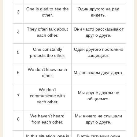
One is glad to see the
Один другого на рад
3
other.
видеть.
They often talk about
Они часто рассказывают
4
each other.
друг о друге.
One constantly
Один другого постоянно
5
protects the other.
защищает.
We don't know each
6
Мы не знаем друг друга.
other.
We don't
Мы друг с другом не
7
communicate with
общаемся.
each other.
We haven't heard
Мы ничего не слышали
8
from each other.
друг о друге.
In this situation, one is
В этой ситуации один