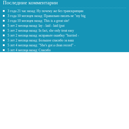
Последние комментарии
3 года 21 час назад: Ну почему же без транскрипции
3 года 10 месяцев назад: Правильно писать не "my big
3 года 10 месяцев назад: This is a great site!
5 лет 2 месяца назад: lay - laid - laid (put
5 лет 2 месяца назад: In fact, she only treat easy
5 лет 2 месяца назад: исправьте ошибку "hurried -
5 лет 2 месяца назад: Большое спасибо за ваш
5 лет 4 месяца назад: "She's got a clean record" -
5 лет 4 месяца назад: Спасибо
5 лет 7 месяцев назад: Честно говоря рил помогаете с
Обратная связь
Предложение
*
Текст
*
Наши контакты