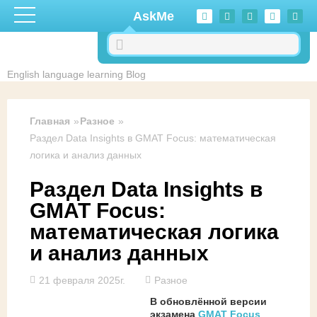
Перейти к основному содержанию
AskMe
English language learning Blog
Главная
Разное
Раздел Data Insights в GMAT Focus: математическая
логика и анализ данных
Раздел Data Insights в
GMAT Focus:
математическая логика
и анализ данных
21 февраля 2025г.
Разное
В обновлённой версии
экзамена
GMAT Focus