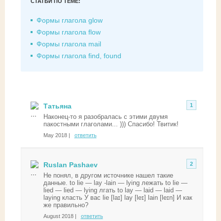
СТАТЬИ ПО ТЕМЕ:
Формы глагола glow
Формы глагола flow
Формы глагола mail
Формы глагола find, found
Татьяна
1
Наконец-то я разобралась с этими двумя
пакостными глаголами... ))) Спасибо! Твитик!
May 2018 |
ответить
Ruslan Pashaev
2
Не понял, в другом источнике нашел такие
данные. to lie — lay -lain — lying лежать to lie —
lied — lied — lying лгать to lay — laid — laid —
laying класть У вас lie [laɪ] lay [leɪ] lain [leɪn] И как
же правильно?
August 2018 |
ответить