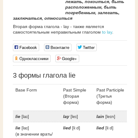
лежать, покоиться, быть
расположенным, быть
погребенным, залегать,
заключаться, относиться
Вторая форма глагола - lay - также является
самостоятельным неправильным глаголом
to lay
.
Facebook
Вконтакте
Twitter
Одноклассники
Google+
3 формы глагола lie
Base Form
Past Simple
Past Participle
(Вторая
(Третья
форма)
форма)
lie
[laɪ]
lay
[leɪ]
lain
[leɪn]
lie
[laɪ]
lied
[liːd]
lied
[liːd]
(в значении врать/