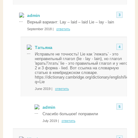
admin
3
Верный вариант: Lay – laid – laid Lie – lay - lain
September 2018 |
ответить
Татьяна
4
Исправьте не точность! Lie как 'лежать' - это
неправильный глагол (lie - lay - lain), но глагол
'врать'/'лгать' lie - это правильный глагол и у него
2 и 3 форма - lied. Вот ссылка на словарную
статью в кембриджском словаре.
https://dictionary.cambridge.org/dictionary/english/lie?
q=Lie
June 2019 |
ответить
admin
5
Спасибо большое! поправили
July 2019 |
ответить