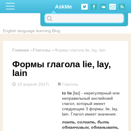
Перейти к основному содержанию
AskMe
English language learning Blog
Главная
Глаголы
Формы глагола lie, lay, lain
Формы глагола lie, lay,
lain
15 апреля 2017г.
Глаголы
to lie
[laɪ] - нерегулярный или
неправильный английский
глагол, который имеет
следующие 3 формы: lie, lay,
lain. Глагол имеет значения:
лгать, солгать, быть
обманчивым, обманывать,