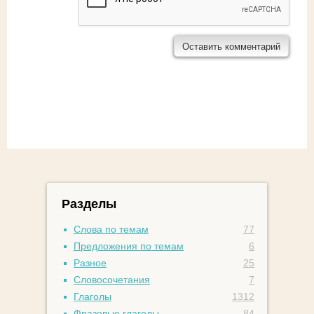
Разделы
Слова по темам
77
Предложения по темам
6
Разное
25
Словосочетания
7
Глаголы
1312
Фразовые глаголы
84