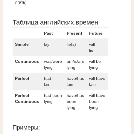
лгать)
Таблица английских времен
Past
Present
Future
Simple
lay
lie(s)
will
lie
Continuous
was/were
am/is/are
will be
lying
lying
lying
Perfect
had
have/has
will have
lain
lain
lain
Perfect
had been
have/has
will have
Continuous
lying
been
been
lying
lying
Примеры: