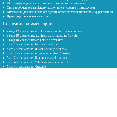
10+ платформ для самостоятельного изучения английского
Онлайн обучение английскому языку: преимущества и типы курсов
Английский для малышей: как сделать обучение увлекательным и эффективным
Преимущества языковых школ
Последние комментарии
2 года 12 месяцев назад: Ну почему же без транскрипции
3 года 10 месяцев назад: Правильно писать не "my big
3 года 10 месяцев назад: This is a great site!
5 лет 2 месяца назад: lay - laid - laid (put
5 лет 2 месяца назад: In fact, she only treat easy
5 лет 2 месяца назад: исправьте ошибку "hurried -
5 лет 2 месяца назад: Большое спасибо за ваш
5 лет 4 месяца назад: "She's got a clean record" -
5 лет 4 месяца назад: Спасибо
5 лет 7 месяцев назад: Честно говоря рил помогаете с
Обратная связь
Предложение
*
Текст
*