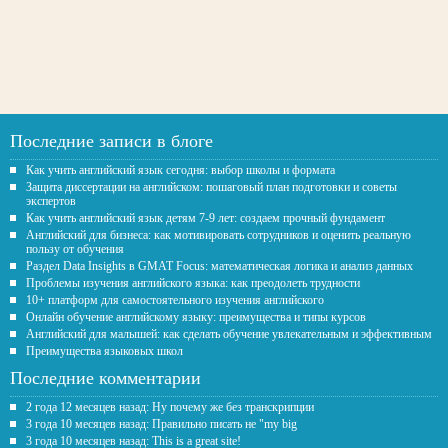
Последние записи в блоге
Как учить английский язык сегодня: выбор школы и формата
Защита диссертации на английском: пошаговый план подготовки и советы
экспертов
Как учить английский язык детям 7-9 лет: создаем прочный фундамент
Английский для бизнеса: как мотивировать сотрудников и оценить реальную
пользу от обучения
Раздел Data Insights в GMAT Focus: математическая логика и анализ данных
Проблемы изучения английского языка: как преодолеть трудности
10+ платформ для самостоятельного изучения английского
Онлайн обучение английскому языку: преимущества и типы курсов
Английский для малышей: как сделать обучение увлекательным и эффективным
Преимущества языковых школ
Последние комментарии
2 года 12 месяцев назад: Ну почему же без транскрипции
3 года 10 месяцев назад: Правильно писать не "my big
3 года 10 месяцев назад: This is a great site!