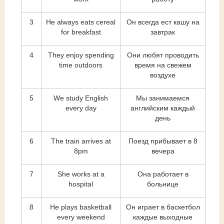
3
He always eats cereal
Он всегда ест кашу на
for breakfast
завтрак
4
They enjoy spending
Они любят проводить
time outdoors
время на свежем
воздухе
5
We study English
Мы занимаемся
every day
английским каждый
день
6
The train arrives at
Поезд прибывает в 8
8pm
вечера
7
She works at a
Она работает в
hospital
больнице
8
He plays basketball
Он играет в баскетбол
every weekend
каждые выходные