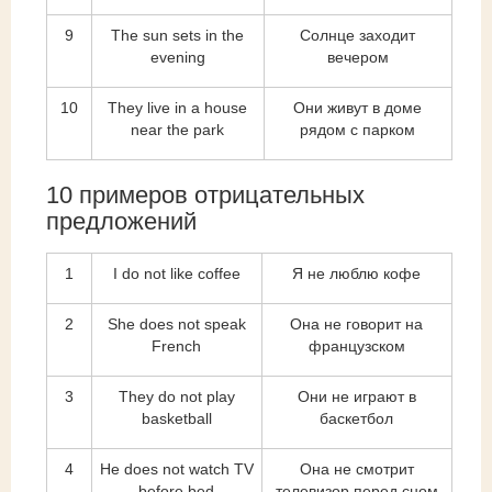
9
The sun sets in the
Солнце заходит
evening
вечером
10
They live in a house
Они живут в доме
near the park
рядом с парком
10 примеров отрицательных
предложений
1
I do not like coffee
Я не люблю кофе
2
She does not speak
Она не говорит на
French
французском
3
They do not play
Они не играют в
basketball
баскетбол
4
He does not watch TV
Она не смотрит
before bed
телевизор перед сном