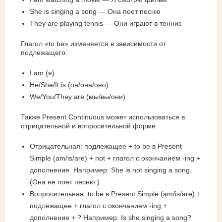
She is singing a song — Она поет песню
They are playing tennis — Они играют в теннис
Глагол «to be» изменяется в зависимости от
подлежащего:
I am (я)
He/She/It is (он/она/оно)
We/You/They are (мы/вы/они)
Также Present Continuous может использоваться в
отрицательной и вопросительной форме:
Отрицательная: подлежащее + to be в Present
Simple (am/is/are) + not + глагол с окончанием -ing +
дополнение. Например: She is not singing a song.
(Она не поет песню.)
Вопросительная: to be в Present Simple (am/is/are) +
подлежащее + глагол с окончанием -ing +
дополнение + ? Например: Is she singing a song?