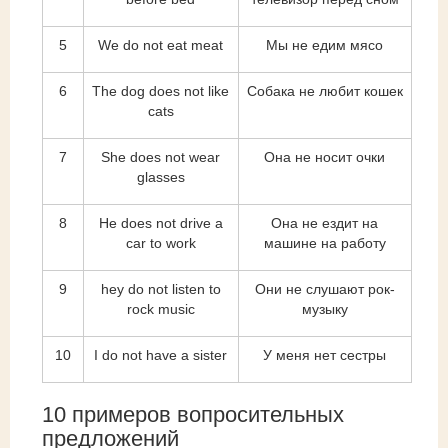
5
We do not eat meat
Мы не едим мясо
6
The dog does not like
Собака не любит кошек
cats
7
She does not wear
Она не носит очки
glasses
8
He does not drive a
Она не ездит на
car to work
машине на работу
9
hey do not listen to
Они не слушают рок-
rock music
музыку
10
I do not have a sister
У меня нет сестры
10 примеров вопросительных
предложений