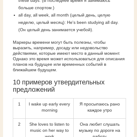
these days. (В последнее время я занимаюсь
больше спортом.)
all day, all week, all month (целый день, целую
неделю, целый месяц): He's been studying all day.
(Он целый день занимается учебой).
Маркеры времени могут быть полезны, чтобы
выразить, например, досаду или недовольство
действиями, которые имеют место в данный момент.
Однако это время может использоваться для описания
планов на будущее или временных событий в
ближайшем будущем.
10 примеров утвердительных
предложений
1
I wake up early every
Я просыпаюсь рано
morning
каждое утро
2
She loves to listen to
Она любит слушать
music on her way to
музыку по дороге на
work
работу