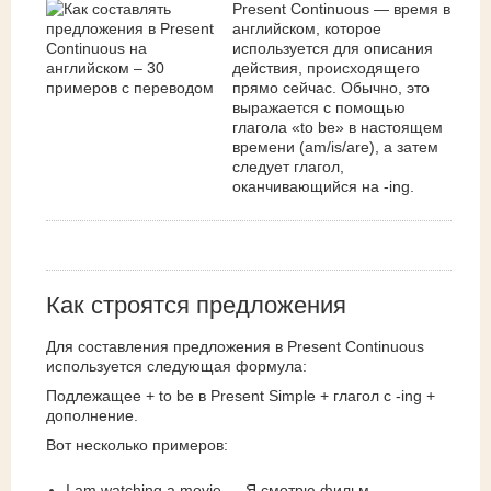
Present Continuous — время в
английском, которое
используется для описания
действия, происходящего
прямо сейчас. Обычно, это
выражается с помощью
глагола «to be» в настоящем
времени (am/is/are), а затем
следует глагол,
оканчивающийся на -ing.
Как строятся предложения
Для составления предложения в Present Continuous
используется следующая формула:
Подлежащее + to be в Present Simple + глагол с -ing +
дополнение.
Вот несколько примеров:
I am watching a movie — Я смотрю фильм