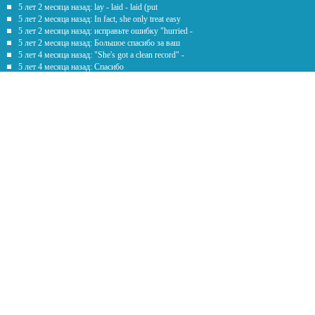
5 лет 2 месяца назад: lay - laid - laid (put
5 лет 2 месяца назад: In fact, she only treat easy
5 лет 2 месяца назад: исправьте ошибку "hurried -
5 лет 2 месяца назад: Большое спасибо за ваш
5 лет 4 месяца назад: "She's got a clean record" -
5 лет 4 месяца назад: Спасибо
5 лет 7 месяцев назад: Честно говоря рил помогаете с
Обратная связь
Предложение
*
Текст
*
Наши контакты
english9more@gmail.com
© EnglishMore 2025 | English language learning Blog |
Карта сайта
|
Политика
конфиденциальности