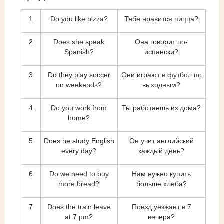
1
Do you like pizza?
Тебе нравится пицца?
2
Does she speak
Она говорит по-
Spanish?
испански?
3
Do they play soccer
Они играют в футбол по
on weekends?
выходным?
4
Do you work from
Ты работаешь из дома?
home?
5
Does he study English
Он учит английский
every day?
каждый день?
6
Do we need to buy
Нам нужно купить
more bread?
больше хлеба?
7
Does the train leave
Поезд уезжает в 7
at 7 pm?
вечера?