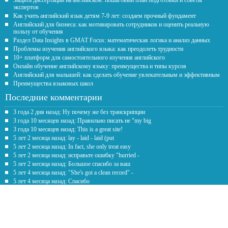
Защита диссертации на английском: пошаговый план подготовки и советы
экспертов
Как учить английский язык детям 7-9 лет: создаем прочный фундамент
Английский для бизнеса: как мотивировать сотрудников и оценить реальную
пользу от обучения
Раздел Data Insights в GMAT Focus: математическая логика и анализ данных
Проблемы изучения английского языка: как преодолеть трудности
10+ платформ для самостоятельного изучения английского
Онлайн обучение английскому языку: преимущества и типы курсов
Английский для малышей: как сделать обучение увлекательным и эффективным
Преимущества языковых школ
Последние комментарии
3 года 2 дня назад: Ну почему же без транскрипции
3 года 10 месяцев назад: Правильно писать не "my big
3 года 10 месяцев назад: This is a great site!
5 лет 2 месяца назад: lay - laid - laid (put
5 лет 2 месяца назад: In fact, she only treat easy
5 лет 2 месяца назад: исправьте ошибку "hurried -
5 лет 2 месяца назад: Большое спасибо за ваш
5 лет 4 месяца назад: "She's got a clean record" -
5 лет 4 месяца назад: Спасибо
5 лет 7 месяцев назад: Честно говоря рил помогаете с
Обратная связь
Предложение
*