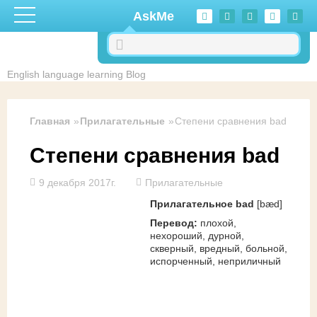
Перейти к основному содержанию
AskMe
English language learning Blog
Главная
Прилагательные
Степени сравнения bad
Степени сравнения bad
9 декабря 2017г.
Прилагательные
Прилагательное bad
[bæd]
Перевод:
плохой,
нехороший, дурной,
скверный, вредный, больной,
испорченный, неприличный