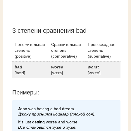
3 cтепени сравнения bad
Положительная
Сравнительная
Превосходная
степень
степень
степень
(positive)
(comparative)
(superlative)
bad
worse
worst
[bæd]
[wɜːrs]
[wɜːrst]
Примеры:
John was having a bad dream.
Джону приснился кошмар (плохой сон).
It's just getting worse and worse.
Все становится хуже и хуже.