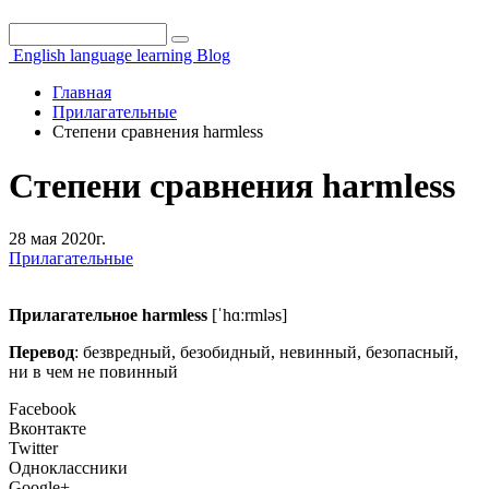
Поиск
Форма поиска
English language learning Blog
Главная
Прилагательные
Степени сравнения harmless
Степени сравнения harmless
28 мая 2020г.
Прилагательные
Прилагательное harmless
[ˈhɑːrmləs]
Перевод
: безвредный, безобидный, невинный, безопасный,
ни в чем не повинный
Facebook
Вконтакте
Twitter
Одноклассники
Google+