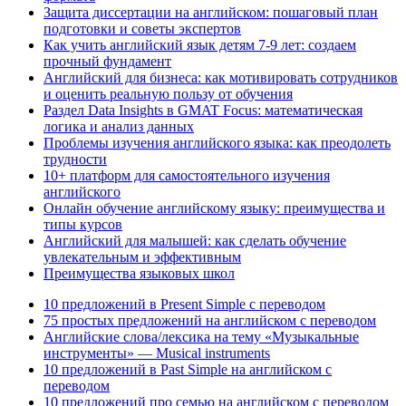
Защита диссертации на английском: пошаговый план
подготовки и советы экспертов
Как учить английский язык детям 7-9 лет: создаем
прочный фундамент
Английский для бизнеса: как мотивировать сотрудников
и оценить реальную пользу от обучения
Раздел Data Insights в GMAT Focus: математическая
логика и анализ данных
Проблемы изучения английского языка: как преодолеть
трудности
10+ платформ для самостоятельного изучения
английского
Онлайн обучение английскому языку: преимущества и
типы курсов
Английский для малышей: как сделать обучение
увлекательным и эффективным
Преимущества языковых школ
10 предложений в Present Simple с переводом
75 простых предложений на английском с переводом
Английские слова/лексика на тему «Музыкальные
инструменты» — Musical instruments
10 предложений в Past Simple на английском с
переводом
10 предложений про семью на английском с переводом