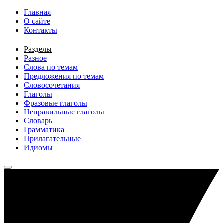
Перейти к основному содержанию
Главная
О сайте
Контакты
Разделы
Разное
Слова по темам
Предложения по темам
Словосочетания
Глаголы
Фразовые глаголы
Неправильные глаголы
Словарь
Грамматика
Прилагательные
Идиомы