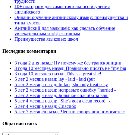
трудности
10+ платформ для самостоятельного изучения
английского
Онлайн обучение английскому языку: преимущества и
типы курсов
Английский для малышей: как сделать обучение
увлекательным и эффективным
Преимущества языковых школ
Последние комментарии
3 года 2 дня назад: Ну почему же без транскрипции
3 года 10 месяцев назад: Правильно писать не "my big
3 года 10 месяцев назад: This is a great site!
5 лет 2 месяца назад: lay - laid - laid (put
5 лет 2 месяца назад: In fact, she only treat easy
5 лет 2 месяца назад: исправьте ошибку "hurried -
5 лет 2 месяца назад: Большое спасибо за ваш
5 лет 4 месяца назад: "She's got a clean record" -
5 лет 4 месяца назад: Спасибо
5 лет 7 месяцев назад: Честно говоря рил помогаете с
Обратная связь