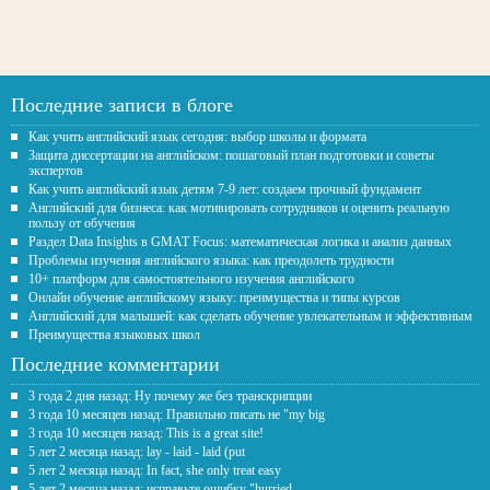
Последние записи в блоге
Как учить английский язык сегодня: выбор школы и формата
Защита диссертации на английском: пошаговый план подготовки и советы
экспертов
Как учить английский язык детям 7-9 лет: создаем прочный фундамент
Английский для бизнеса: как мотивировать сотрудников и оценить реальную
пользу от обучения
Раздел Data Insights в GMAT Focus: математическая логика и анализ данных
Проблемы изучения английского языка: как преодолеть трудности
10+ платформ для самостоятельного изучения английского
Онлайн обучение английскому языку: преимущества и типы курсов
Английский для малышей: как сделать обучение увлекательным и эффективным
Преимущества языковых школ
Последние комментарии
3 года 2 дня назад: Ну почему же без транскрипции
3 года 10 месяцев назад: Правильно писать не "my big
3 года 10 месяцев назад: This is a great site!
5 лет 2 месяца назад: lay - laid - laid (put
5 лет 2 месяца назад: In fact, she only treat easy
5 лет 2 месяца назад: исправьте ошибку "hurried -