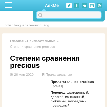
Перейти к основному содержанию
AskMe
English language learning Blog
Главная
Прилагательные
Степени сравнения precious
Степени сравнения
precious
26 мая 2020г.
Прилагательные
Прилагательное precious
[ˈpreʃəs]
Перевод
: драгоценный,
дорогой, изысканный,
любимый, заповедный,
прекрасный