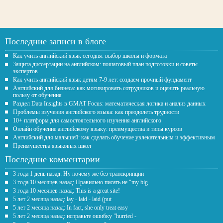
Последние записи в блоге
Как учить английский язык сегодня: выбор школы и формата
Защита диссертации на английском: пошаговый план подготовки и советы
экспертов
Как учить английский язык детям 7-9 лет: создаем прочный фундамент
Английский для бизнеса: как мотивировать сотрудников и оценить реальную
пользу от обучения
Раздел Data Insights в GMAT Focus: математическая логика и анализ данных
Проблемы изучения английского языка: как преодолеть трудности
10+ платформ для самостоятельного изучения английского
Онлайн обучение английскому языку: преимущества и типы курсов
Английский для малышей: как сделать обучение увлекательным и эффективным
Преимущества языковых школ
Последние комментарии
3 года 1 день назад: Ну почему же без транскрипции
3 года 10 месяцев назад: Правильно писать не "my big
3 года 10 месяцев назад: This is a great site!
5 лет 2 месяца назад: lay - laid - laid (put
5 лет 2 месяца назад: In fact, she only treat easy
5 лет 2 месяца назад: исправьте ошибку "hurried -