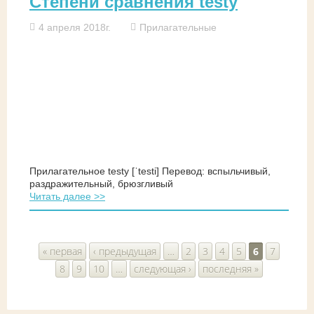
Степени сравнения testy
4 апреля 2018г.
Прилагательные
Прилагательное testy [ˈtesti] Перевод: вспыльчивый,
раздражительный, брюзгливый
Читать далее >>
Страницы
« первая
‹ предыдущая
…
2
3
4
5
6
7
8
9
10
…
следующая ›
последняя »