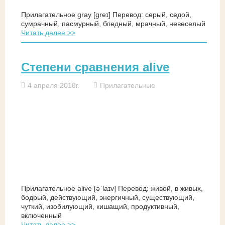
Прилагательное gray [ɡreɪ] Перевод: серый, седой,
сумрачный, пасмурный, бледный, мрачный, невеселый
Читать далее >>
Степени сравнения alive
4 апреля 2018г.
Прилагательные
Прилагательное alive [əˈlaɪv] Перевод: живой, в живых,
бодрый, действующий, энергичный, существующий,
чуткий, изобилующий, кишащий, продуктивный,
включенный
Читать далее >>