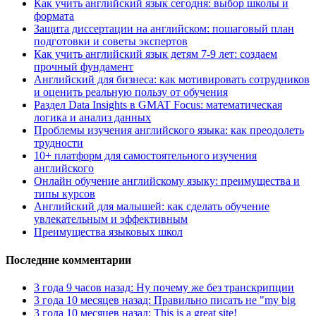
Как учить английский язык сегодня: выбор школы и
формата
Защита диссертации на английском: пошаговый план
подготовки и советы экспертов
Как учить английский язык детям 7-9 лет: создаем
прочный фундамент
Английский для бизнеса: как мотивировать сотрудников
и оценить реальную пользу от обучения
Раздел Data Insights в GMAT Focus: математическая
логика и анализ данных
Проблемы изучения английского языка: как преодолеть
трудности
10+ платформ для самостоятельного изучения
английского
Онлайн обучение английскому языку: преимущества и
типы курсов
Английский для малышей: как сделать обучение
увлекательным и эффективным
Преимущества языковых школ
Последние комментарии
3 года 9 часов назад: Ну почему же без транскрипции
3 года 10 месяцев назад: Правильно писать не "my big
3 года 10 месяцев назад: This is a great site!