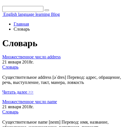
Поиск
Форма поиска
English language learning Blog
Главная
Словарь
Словарь
Множественное число address
21 января 2018г.
Словарь
Существительное address [əˈdres] Перевод: адрес, обращение,
речь, выступление, такт, манера, ловкость
Читать далее >>
Множественное число name
21 января 2018г.
Словарь
Существительное name [neɪm] Перевод: имя, название,