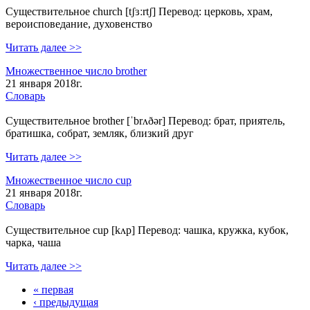
Существительное church [tʃɜːrtʃ] Перевод: церковь, храм,
вероисповедание, духовенство
Читать далее >>
Множественное число brother
21 января 2018г.
Словарь
Существительное brother [ˈbrʌðər] Перевод: брат, приятель,
братишка, собрат, земляк, близкий друг
Читать далее >>
Множественное число cup
21 января 2018г.
Словарь
Существительное cup [kʌp] Перевод: чашка, кружка, кубок,
чарка, чаша
Читать далее >>
« первая
‹ предыдущая
Страницы