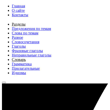
Перейти к основному содержанию
Главная
О сайте
Контакты
Разделы
Предложения по темам
Слова по темам
Разное
Словосочетания
Глаголы
Фразовые глаголы
Неправильные глаголы
Словарь
Грамматика
Прилагательные
Идиомы