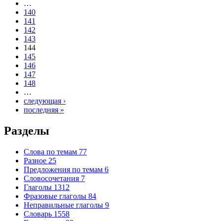
…
140
141
142
143
144
145
146
147
148
…
следующая ›
последняя »
Разделы
Слова по темам
77
Разное
25
Предложения по темам
6
Словосочетания
7
Глаголы
1312
Фразовые глаголы
84
Неправильные глаголы
9
Словарь
1558