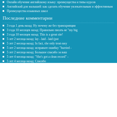
Онлайн обучение английскому языку: преимущества и типы курсов
Английский для малышей: как сделать обучение увлекательным и эффективным
Преимущества языковых школ
Последние комментарии
3 года 1 день назад: Ну почему же без транскрипции
3 года 10 месяцев назад: Правильно писать не "my big
3 года 10 месяцев назад: This is a great site!
5 лет 2 месяца назад: lay - laid - laid (put
5 лет 2 месяца назад: In fact, she only treat easy
5 лет 2 месяца назад: исправьте ошибку "hurried -
5 лет 2 месяца назад: Большое спасибо за ваш
5 лет 4 месяца назад: "She's got a clean record" -
5 лет 4 месяца назад: Спасибо
5 лет 7 месяцев назад: Честно говоря рил помогаете с
Обратная связь
Предложение
*
Текст
*