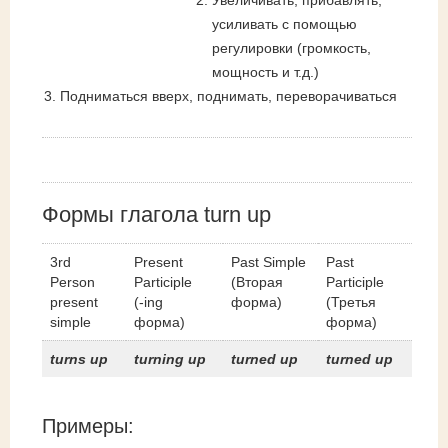
Увеличивать, прибавлять,
усиливать с помощью
регулировки (громкость,
мощность и т.д.)
Подниматься вверх, поднимать, переворачиваться
Формы глагола turn up
3rd
Present
Past Simple
Past
Person
Participle
(Вторая
Participle
present
(-ing
форма)
(Третья
simple
форма)
форма)
turns up
turning up
turned up
turned up
Примеры: