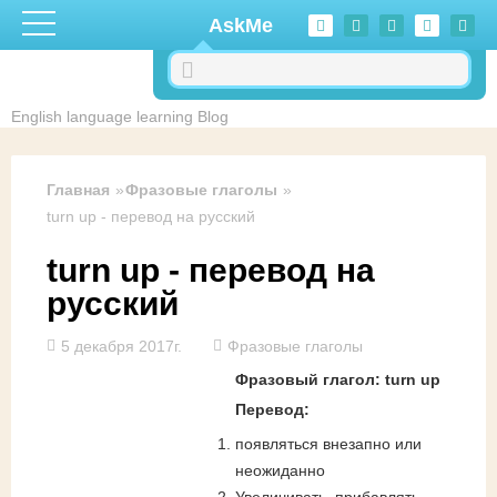
Перейти к основному содержанию
AskMe
English language learning Blog
Главная
Фразовые глаголы
turn up - перевод на русский
turn up - перевод на
русский
5 декабря 2017г.
Фразовые глаголы
Фразовый глагол: turn up
Перевод:
появляться внезапно или
неожиданно