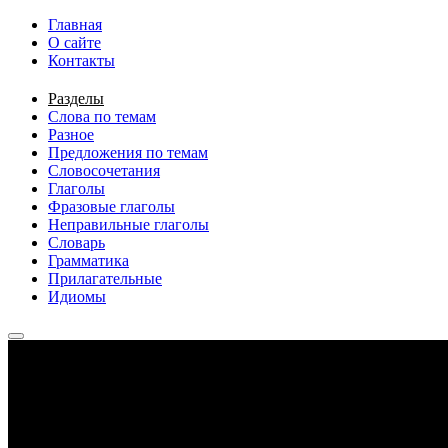
Перейти к основному содержанию
Главная
О сайте
Контакты
Разделы
Слова по темам
Разное
Предложения по темам
Словосочетания
Глаголы
Фразовые глаголы
Неправильные глаголы
Словарь
Грамматика
Прилагательные
Идиомы