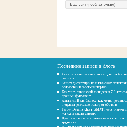
Домашняя страница
Последние записи в блоге
Как учить английский язык сегодня: выбор 
формата
Защита диссертации на английском: пошагов
подготовки и советы экспертов
Как учить английский язык детям 7-9 лет: со
прочный фундамент
Английский для бизнеса: как мотивировать с
и оценить реальную пользу от обучения
Раздел Data Insights в GMAT Focus: математ
логика и анализ данных
Проблемы изучения английского языка: как 
трудности