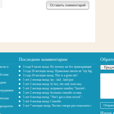
Последние комментарии
Обратн
школы и
3 года 9 часов назад: Ну почему же без транскрипции
Предло
3 года 10 месяцев назад: Правильно писать не "my big
ый план
3 года 10 месяцев назад: This is a great site!
Текст
*
5 лет 2 месяца назад: lay - laid - laid (put
здаем
5 лет 2 месяца назад: In fact, she only treat easy
5 лет 2 месяца назад: исправьте ошибку "hurried -
отрудников
5 лет 2 месяца назад: Большое спасибо за ваш
5 лет 4 месяца назад: "She's got a clean record" -
ическая
5 лет 4 месяца назад: Спасибо
5 лет 7 месяцев назад: Честно говоря рил помогаете с
преодолеть
Наши 