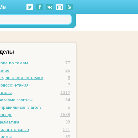
Me
зделы
ова по темам
77
зное
25
едложения по темам
6
овосочетания
7
аголы
1312
азовые глаголы
84
правильные глаголы
9
оварь
1558
амматика
38
илагательные
311
диомы
35