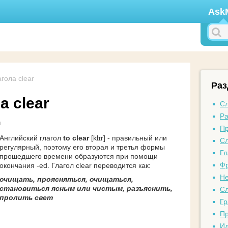
Ask
гола clear
Ра
 clear
Сл
Ра
ы
Пр
Английский глагол
to clear
[klɪr] - правильный или
Сл
регулярный, поэтому его вторая и третья формы
Гл
прошедшего времени образуются при помощи
Фр
окончания -ed. Глагол clear переводится как:
Не
очищать, проясняться, очищаться,
становиться ясным или чистым, разъяснить,
Сл
пролить свет
Гр
Пр
И