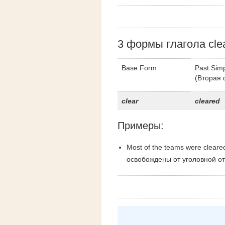
3 формы глагола cle
Base Form
Past Sim
(Вторая
clear
cleared
Примеры:
Most of the teams were cleare
освобождены от уголовной от