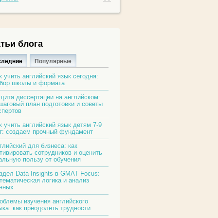
тьи блога
следние
Популярные
к учить английский язык сегодня:
бор школы и формата
щита диссертации на английском:
шаговый план подготовки и советы
спертов
к учить английский язык детям 7-9
т: создаем прочный фундамент
глийский для бизнеса: как
тивировать сотрудников и оценить
альную пользу от обучения
здел Data Insights в GMAT Focus:
тематическая логика и анализ
нных
облемы изучения английского
ыка: как преодолеть трудности