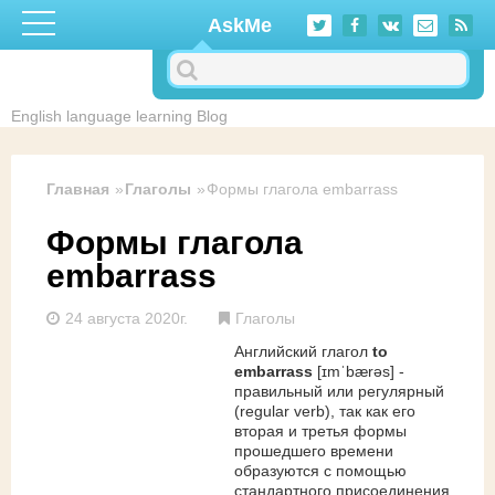
Перейти к основному содержанию
AskMe
English language learning Blog
Главная
Глаголы
Формы глагола embarrass
Формы глагола
embarrass
24 августа 2020г.
Глаголы
Английский глагол
to
embarrass
[ɪmˈbærəs] -
правильный или регулярный
(regular verb), так как его
вторая и третья формы
прошедшего времени
образуются с помощью
стандартного присоединения