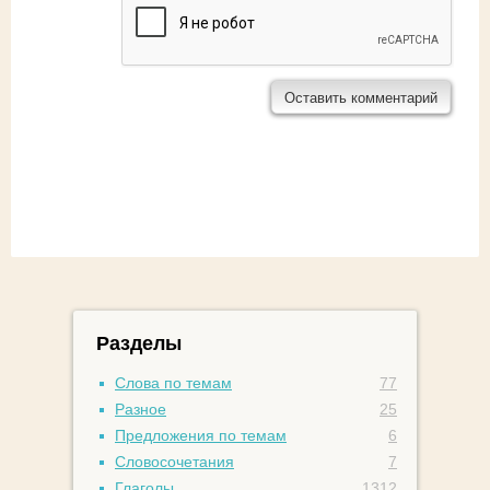
Разделы
Слова по темам
77
Разное
25
Предложения по темам
6
Словосочетания
7
Глаголы
1312