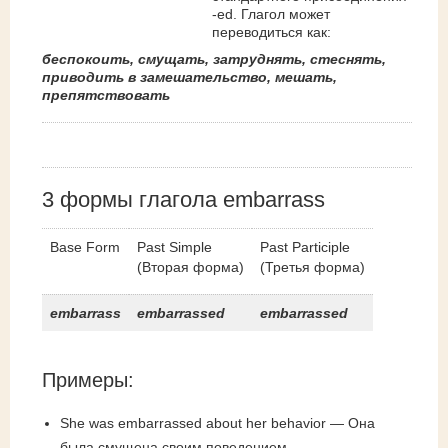
-ed. Глагол может
переводиться как:
беспокоить, смущать, затруднять, стеснять,
приводить в замешательство, мешать,
препятствовать
3 формы глагола embarrass
Base Form
Past Simple
Past Participle
(Вторая форма)
(Третья форма)
embarrass
embarrassed
embarrassed
Примеры:
She was embarrassed about her behavior — Она
была смущена своим поведением.