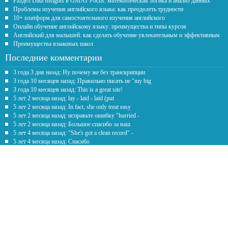
Раздел Data Insights в GMAT Focus: математическая логика и анализ данных
Проблемы изучения английского языка: как преодолеть трудности
10+ платформ для самостоятельного изучения английского
Онлайн обучение английскому языку: преимущества и типы курсов
Английский для малышей: как сделать обучение увлекательным и эффективным
Преимущества языковых школ
Последние комментарии
3 года 3 дня назад: Ну почему же без транскрипции
3 года 10 месяцев назад: Правильно писать не "my big
3 года 10 месяцев назад: This is a great site!
5 лет 2 месяца назад: lay - laid - laid (put
5 лет 2 месяца назад: In fact, she only treat easy
5 лет 2 месяца назад: исправьте ошибку "hurried -
5 лет 2 месяца назад: Большое спасибо за ваш
5 лет 4 месяца назад: "She's got a clean record" -
5 лет 4 месяца назад: Спасибо
5 лет 7 месяцев назад: Честно говоря рил помогаете с
Обратная связь
Предложение
*
Текст
*