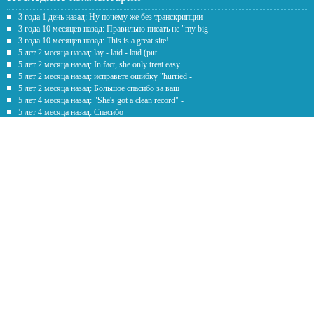
3 года 1 день назад: Ну почему же без транскрипции
3 года 10 месяцев назад: Правильно писать не "my big
3 года 10 месяцев назад: This is a great site!
5 лет 2 месяца назад: lay - laid - laid (put
5 лет 2 месяца назад: In fact, she only treat easy
5 лет 2 месяца назад: исправьте ошибку "hurried -
5 лет 2 месяца назад: Большое спасибо за ваш
5 лет 4 месяца назад: "She's got a clean record" -
5 лет 4 месяца назад: Спасибо
5 лет 7 месяцев назад: Честно говоря рил помогаете с
Обратная связь
Предложение
*
Текст
*
Наши контакты
english9more@gmail.com