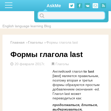
Перейти к основному содержанию
AskMe
English language learning Blog
Главная
Глаголы
Формы глагола last
Формы глагола last
20 февраля 2017г.
Глаголы
Английский глагол
to last
[læst] является правильным,
поэтому вторая и третья
формы образуются простым
добавлением окончания -ed.
Глагол last может
переводиться как:
продолжаться, длиться,
выдерживаться,