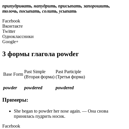
припудривать, напудрить, присыпать, запорошить,
толочь, посыпать, солить, усыпать
Facebook
Вконтакте
Twitter
Одноклассники
Google+
3 формы глагола powder
Past Simple
Past Participle
Base Form
(Вторая форма)
(Третья форма)
powder
powdered
powdered
Примеры:
She began to powder her nose again. — Она снова
принялась пудрить носик.
Facebook