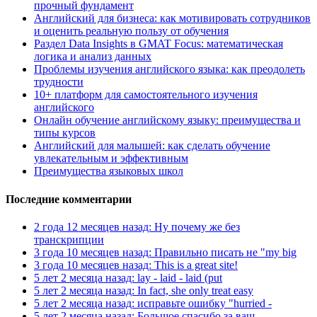
прочный фундамент
Английский для бизнеса: как мотивировать сотрудников
и оценить реальную пользу от обучения
Раздел Data Insights в GMAT Focus: математическая
логика и анализ данных
Проблемы изучения английского языка: как преодолеть
трудности
10+ платформ для самостоятельного изучения
английского
Онлайн обучение английскому языку: преимущества и
типы курсов
Английский для малышей: как сделать обучение
увлекательным и эффективным
Преимущества языковых школ
Последние комментарии
2 года 12 месяцев назад: Ну почему же без
транскрипции
3 года 10 месяцев назад: Правильно писать не "my big
3 года 10 месяцев назад: This is a great site!
5 лет 2 месяца назад: lay - laid - laid (put
5 лет 2 месяца назад: In fact, she only treat easy
5 лет 2 месяца назад: исправьте ошибку "hurried -
5 лет 2 месяца назад: Большое спасибо за ваш