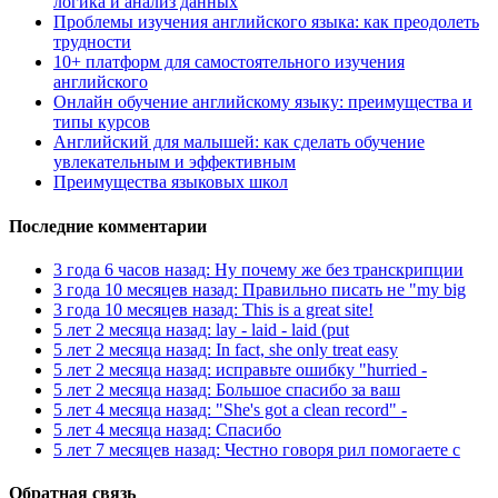
логика и анализ данных
Проблемы изучения английского языка: как преодолеть
трудности
10+ платформ для самостоятельного изучения
английского
Онлайн обучение английскому языку: преимущества и
типы курсов
Английский для малышей: как сделать обучение
увлекательным и эффективным
Преимущества языковых школ
Последние комментарии
3 года 6 часов назад: Ну почему же без транскрипции
3 года 10 месяцев назад: Правильно писать не "my big
3 года 10 месяцев назад: This is a great site!
5 лет 2 месяца назад: lay - laid - laid (put
5 лет 2 месяца назад: In fact, she only treat easy
5 лет 2 месяца назад: исправьте ошибку "hurried -
5 лет 2 месяца назад: Большое спасибо за ваш
5 лет 4 месяца назад: "She's got a clean record" -
5 лет 4 месяца назад: Спасибо
5 лет 7 месяцев назад: Честно говоря рил помогаете с
Обратная связь