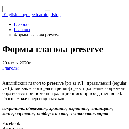
Поиск
Форма поиска
English language learning Blog
Главная
Глаголы
Формы глагола preserve
Формы глагола preserve
29 июля 2020г.
Глаголы
Английский глагол
to preserve
[prɪˈzɜːrv] - правильный (regular
verb), так как его вторая и третья формы прошедшего времени
образуются при помощи традиционного присоединения -ed.
Глагол может переводиться как:
сохранять, оберегать, хранить, охранять, защищать,
консервировать, поддерживать, заготовлять впрок
Facebook
Вконтакте