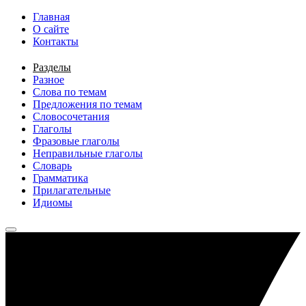
Перейти к основному содержанию
Главная
О сайте
Контакты
Разделы
Разное
Слова по темам
Предложения по темам
Словосочетания
Глаголы
Фразовые глаголы
Неправильные глаголы
Словарь
Грамматика
Прилагательные
Идиомы