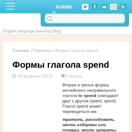
Перейти к основному содержанию
AskMe
English language learning Blog
Главная
Глаголы
Формы глагола spend
Формы глагола spend
20 февраля 2017г.
Глаголы
Вторая и третья формы
английского неправильного
глагола
to spend
совпадают
друг с другом (spent, spent).
Глагол spend может
переводиться как:
тратить, расходовать,
нести издержки или
потери, нести затраты,