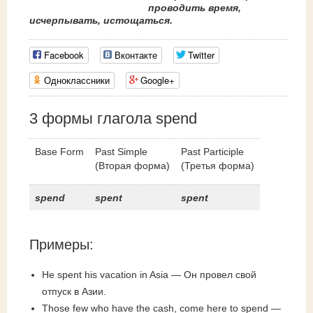
проводить время,
исчерпывать, истощаться.
Facebook
Вконтакте
Twitter
Одноклассники
Google+
3 формы глагола spend
Base Form
Past Simple
Past Participle
(Вторая форма)
(Третья форма)
spend
spent
spent
Примеры:
He spent his vacation in Asia — Он провел свой
отпуск в Азии.
Those few who have the cash, come here to spend —