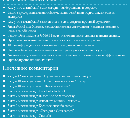
Как учить английский язык сегодня: выбор школы и формата
Защита диссертации на английском: пошаговый план подготовки и советы
экспертов
Как учить английский язык детям 7-9 лет: создаем прочный фундамент
Английский для бизнеса: как мотивировать сотрудников и оценить реальную
пользу от обучения
Раздел Data Insights в GMAT Focus: математическая логика и анализ данных
Проблемы изучения английского языка: как преодолеть трудности
10+ платформ для самостоятельного изучения английского
Онлайн обучение английскому языку: преимущества и типы курсов
Английский для малышей: как сделать обучение увлекательным и эффективным
Преимущества языковых школ
Последние комментарии
2 года 12 месяцев назад: Ну почему же без транскрипции
3 года 10 месяцев назад: Правильно писать не "my big
3 года 10 месяцев назад: This is a great site!
5 лет 2 месяца назад: lay - laid - laid (put
5 лет 2 месяца назад: In fact, she only treat easy
5 лет 2 месяца назад: исправьте ошибку "hurried -
5 лет 2 месяца назад: Большое спасибо за ваш
5 лет 4 месяца назад: "She's got a clean record" -
5 лет 4 месяца назад: Спасибо
5 лет 7 месяцев назад: Честно говоря рил помогаете с
Обратная связь