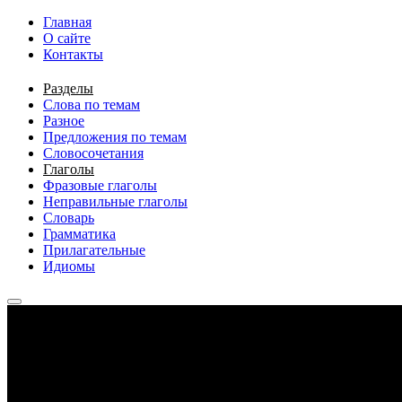
Перейти к основному содержанию
Главная
О сайте
Контакты
Разделы
Слова по темам
Разное
Предложения по темам
Словосочетания
Глаголы
Фразовые глаголы
Неправильные глаголы
Словарь
Грамматика
Прилагательные
Идиомы