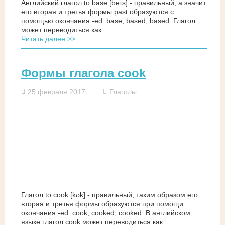
Английский глагол to base [beɪs] - правильный, а значит
его вторая и третья формы past образуются с
помощью окончания -ed: base, based, based. Глагол
может переводиться как:
Читать далее >>
Формы глагола cook
25 февраля 2017г.
Глаголы
Глагол to cook [kʊk] - правильный, таким образом его
вторая и третья формы образуются при помощи
окончания -ed: cook, cooked, cooked. В английском
языке глагол cook может переводиться как: