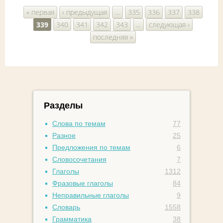
Страницы
« первая
‹ предыдущая
…
335
336
337
338
339
340
341
342
343
…
следующая ›
последняя »
Разделы
Слова по темам
77
Разное
25
Предложения по темам
6
Словосочетания
7
Глаголы
1312
Фразовые глаголы
84
Неправильные глаголы
9
Словарь
1558
Грамматика
38