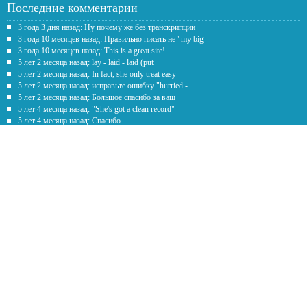
Последние комментарии
3 года 3 дня назад: Ну почему же без транскрипции
3 года 10 месяцев назад: Правильно писать не "my big
3 года 10 месяцев назад: This is a great site!
5 лет 2 месяца назад: lay - laid - laid (put
5 лет 2 месяца назад: In fact, she only treat easy
5 лет 2 месяца назад: исправьте ошибку "hurried -
5 лет 2 месяца назад: Большое спасибо за ваш
5 лет 4 месяца назад: "She's got a clean record" -
5 лет 4 месяца назад: Спасибо
5 лет 7 месяцев назад: Честно говоря рил помогаете с
Обратная связь
Предложение
*
Текст
*
Наши контакты