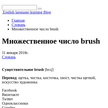
Поиск
Форма поиска
English language learning Blog
Главная
Словарь
Множественное число brush
Множественное число brush
11 января 2018г.
Словарь
Существительное brush
[brʌʃ]
Перевод
: щетка, чистка, кисточка, хвост, чистка щеткой,
искусство художника
Facebook
Вконтакте
Twitter
Одноклассники
Google+