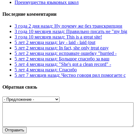
Преимущества языковых школ
Последние комментарии
3 года 2 дня назад: Ну почему же без транскрипции
3 года 10 месяцев назад: Правильно писать не "my big
3 года 10 месяцев назад: This is a great site!
5 лет 2 месяца назад: lay - laid - laid (put
5 лет 2 месяца назад: In fact, she only treat easy
5 лет 2 месяца назад: исправьте ошибку "hurried -
5 лет 2 месяца назад: Большое спасибо за ваш
5 лет 4 месяца назад: "She's got a clean record" -
5 лет 4 месяца назад: Спасибо
5 лет 7 месяцев назад: Честно говоря рил помогаете с
Обратная связь
Предложение
*
Текст
*