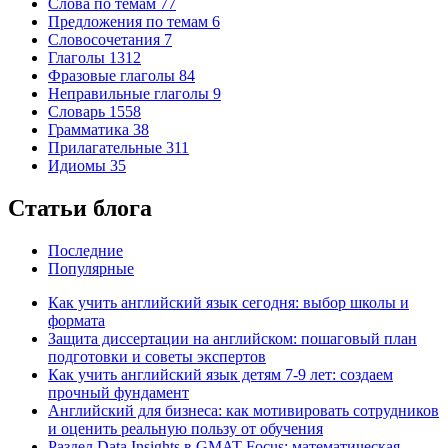
Слова по темам
77
Предложения по темам
6
Словосочетания
7
Глаголы
1312
Фразовые глаголы
84
Неправильные глаголы
9
Словарь
1558
Грамматика
38
Прилагательные
311
Идиомы
35
Статьи блога
Последние
Популярные
Как учить английский язык сегодня: выбор школы и
формата
Защита диссертации на английском: пошаговый план
подготовки и советы экспертов
Как учить английский язык детям 7-9 лет: создаем
прочный фундамент
Английский для бизнеса: как мотивировать сотрудников
и оценить реальную пользу от обучения
Раздел Data Insights в GMAT Focus: математическая