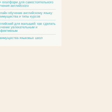
+ платформ для самостоятельного
учения английского
лайн обучение английскому языку:
еимущества и типы курсов
глийский для малышей: как сделать
учение увлекательным и
фективным
еимущества языковых школ