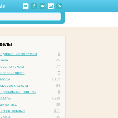
Me
зделы
едложения по темам
6
зное
25
ова по темам
77
овосочетания
7
аголы
1312
азовые глаголы
84
правильные глаголы
9
оварь
1558
амматика
38
илагательные
311
диомы
35