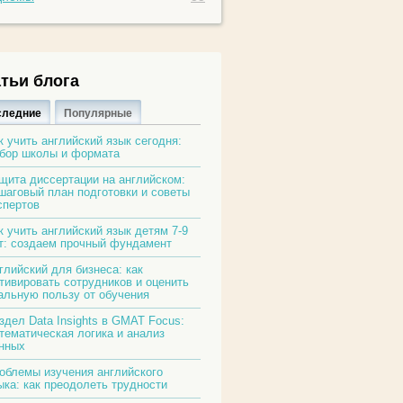
тьи блога
следние
Популярные
к учить английский язык сегодня:
бор школы и формата
щита диссертации на английском:
шаговый план подготовки и советы
спертов
к учить английский язык детям 7-9
т: создаем прочный фундамент
глийский для бизнеса: как
тивировать сотрудников и оценить
альную пользу от обучения
здел Data Insights в GMAT Focus:
тематическая логика и анализ
нных
облемы изучения английского
ыка: как преодолеть трудности