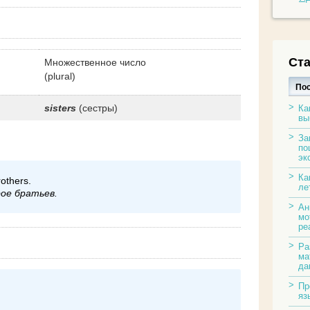
Ста
Множественное число
(plural)
По
sisters
(сестры)
Ка
вы
За
по
эк
Ка
rothers.
ле
ое братьев.
Ан
мо
ре
Ра
ма
да
Пр
яз