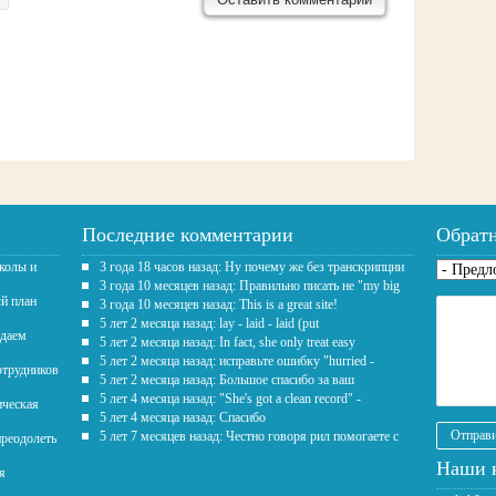
Последние комментарии
Обратн
школы и
3 года 18 часов назад: Ну почему же без транскрипции
Предло
3 года 10 месяцев назад: Правильно писать не "my big
ый план
3 года 10 месяцев назад: This is a great site!
Текст
*
5 лет 2 месяца назад: lay - laid - laid (put
здаем
5 лет 2 месяца назад: In fact, she only treat easy
5 лет 2 месяца назад: исправьте ошибку "hurried -
отрудников
5 лет 2 месяца назад: Большое спасибо за ваш
5 лет 4 месяца назад: "She's got a clean record" -
ическая
5 лет 4 месяца назад: Спасибо
5 лет 7 месяцев назад: Честно говоря рил помогаете с
преодолеть
Наши 
я