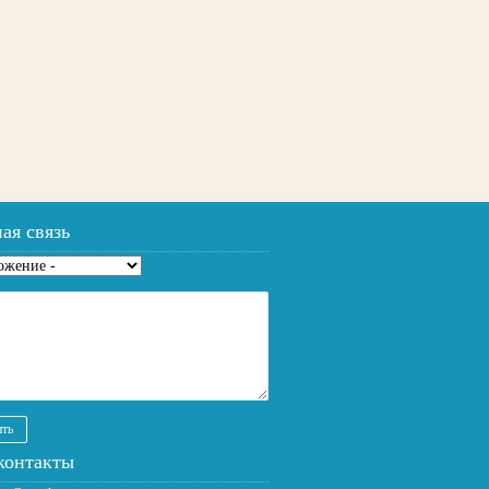
ая связь
жение
*
контакты