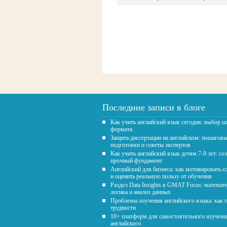
Последние записи в блоге
Как учить английский язык сегодня: выбор 
формата
Защита диссертации на английском: пошагов
подготовки и советы экспертов
Как учить английский язык детям 7-9 лет: со
прочный фундамент
Английский для бизнеса: как мотивировать с
и оценить реальную пользу от обучения
Раздел Data Insights в GMAT Focus: математ
логика и анализ данных
Проблемы изучения английского языка: как 
трудности
10+ платформ для самостоятельного изучени
английского