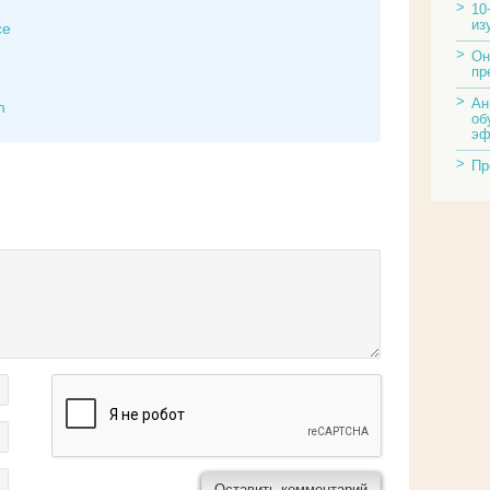
10
из
ce
Он
пр
Ан
h
об
эф
Пр