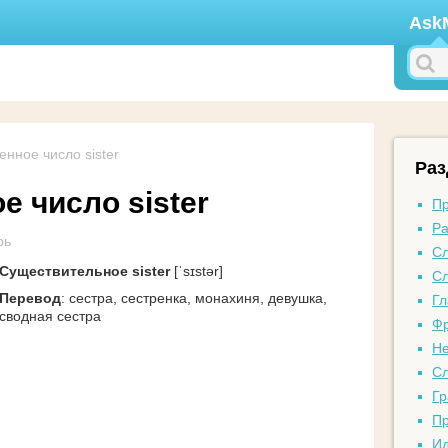
Ask
нное число sister
Ра
 число sister
Пр
Ра
рь
Сл
Существительное sister
[ˈsɪstər]
Сл
Перевод
: сестра, сестренка, монахиня, девушка,
Гл
сводная сестра
Фр
Не
Сл
Гр
Пр
И