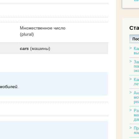
Ста
Множественное число
(plural)
По
cars
(машины)
Ка
вы
За
по
эк
Ка
ле
омобилей.
Ан
мо
ре
Ра
ма
да
Пр
яз