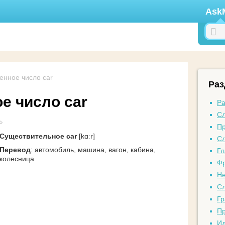
Ask
енное число car
Ра
е число car
Ра
Сл
ь
Пр
Существительное car
[kɑːr]
Сл
Перевод
: автомобиль, машина, вагон, кабина,
Гл
колесница
Фр
Не
Сл
Гр
Пр
И