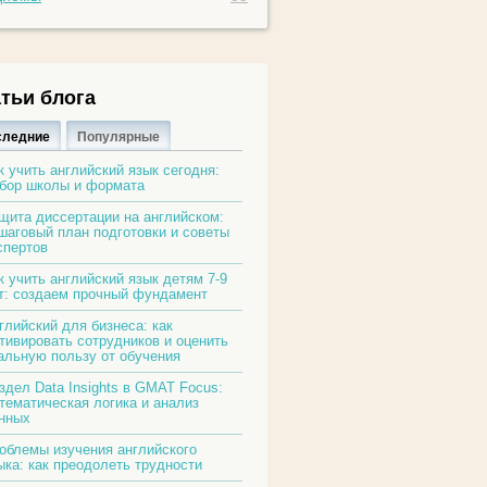
тьи блога
следние
Популярные
к учить английский язык сегодня:
бор школы и формата
щита диссертации на английском:
шаговый план подготовки и советы
спертов
к учить английский язык детям 7-9
т: создаем прочный фундамент
глийский для бизнеса: как
тивировать сотрудников и оценить
альную пользу от обучения
здел Data Insights в GMAT Focus:
тематическая логика и анализ
нных
облемы изучения английского
ыка: как преодолеть трудности