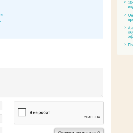
10
из
s
ce
Он
пр
r
Ан
об
эф
Пр