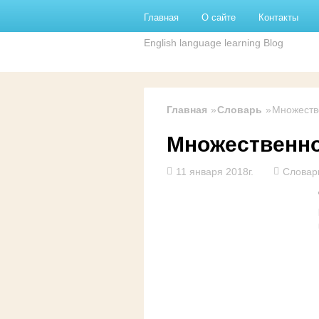
Перейти к основному содержанию
Главная
О сайте
Контакты
English language learning Blog
Главная
Словарь
Множеств
Множественно
11 января 2018г.
Словар