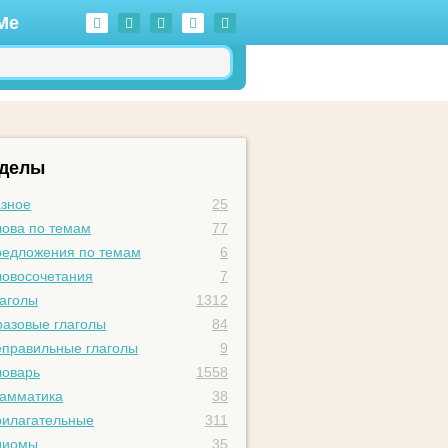
Me
зделы
зное
25
ова по темам
77
едложения по темам
6
овосочетания
7
аголы
1312
азовые глаголы
84
правильные глаголы
9
оварь
1558
амматика
38
илагательные
311
диомы
35