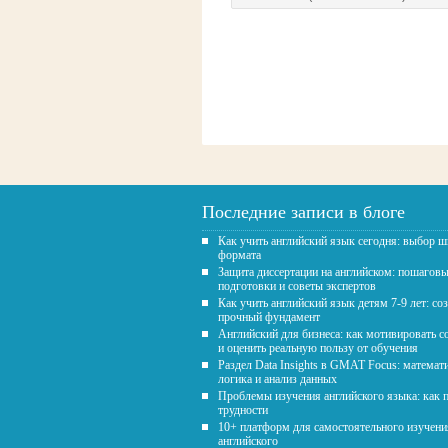
Последние записи в блоге
Как учить английский язык сегодня: выбор 
формата
Защита диссертации на английском: пошагов
подготовки и советы экспертов
Как учить английский язык детям 7-9 лет: со
прочный фундамент
Английский для бизнеса: как мотивировать с
и оценить реальную пользу от обучения
Раздел Data Insights в GMAT Focus: математ
логика и анализ данных
Проблемы изучения английского языка: как 
трудности
10+ платформ для самостоятельного изучени
английского