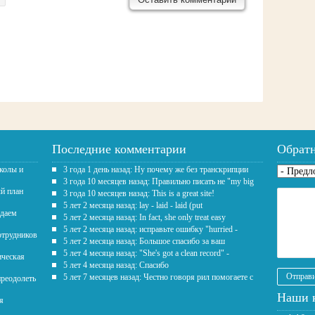
Последние комментарии
Обратн
школы и
3 года 1 день назад: Ну почему же без транскрипции
Предло
3 года 10 месяцев назад: Правильно писать не "my big
ый план
3 года 10 месяцев назад: This is a great site!
Текст
*
5 лет 2 месяца назад: lay - laid - laid (put
здаем
5 лет 2 месяца назад: In fact, she only treat easy
5 лет 2 месяца назад: исправьте ошибку "hurried -
отрудников
5 лет 2 месяца назад: Большое спасибо за ваш
5 лет 4 месяца назад: "She's got a clean record" -
ическая
5 лет 4 месяца назад: Спасибо
5 лет 7 месяцев назад: Честно говоря рил помогаете с
преодолеть
Наши 
я