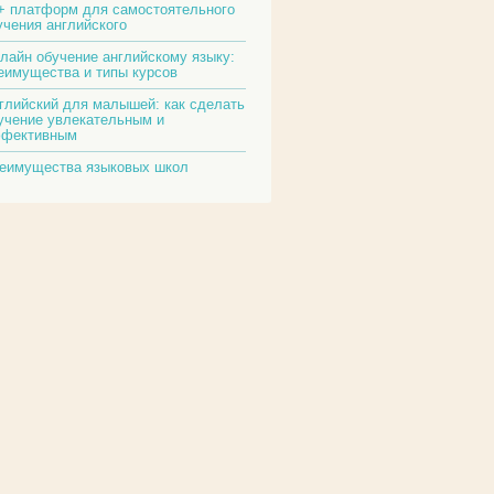
+ платформ для самостоятельного
учения английского
лайн обучение английскому языку:
еимущества и типы курсов
глийский для малышей: как сделать
учение увлекательным и
фективным
еимущества языковых школ