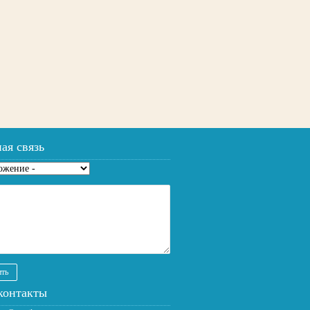
ая связь
жение
*
контакты