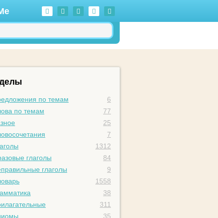
Me
зделы
едложения по темам
6
ова по темам
77
зное
25
овосочетания
7
аголы
1312
азовые глаголы
84
правильные глаголы
9
оварь
1558
амматика
38
илагательные
311
диомы
35