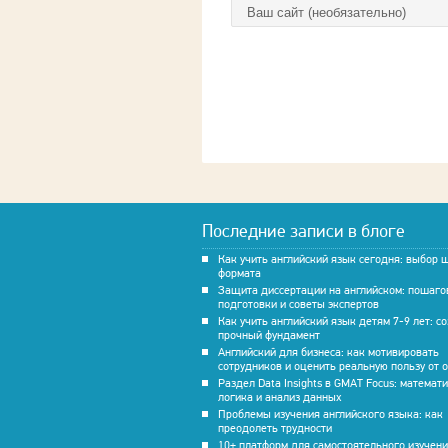
Домашняя страница
Последние записи в блоге
Как учить английский язык сегодня: выбор 
формата
Защита диссертации на английском: пошаго
подготовки и советы экспертов
Как учить английский язык детям 7-9 лет: с
прочный фундамент
Английский для бизнеса: как мотивировать
сотрудников и оценить реальную пользу от 
Раздел Data Insights в GMAT Focus: математ
логика и анализ данных
Проблемы изучения английского языка: как
преодолеть трудности
10+ платформ для самостоятельного изучен