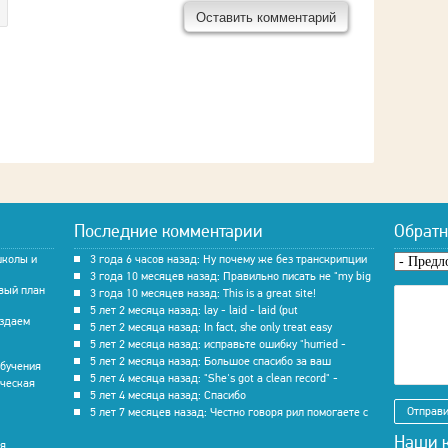
Последние комментарии
Обратн
школы и
3 года 6 часов назад: Ну почему же без транскрипции
Предло
3 года 10 месяцев назад: Правильно писать не "my big
вый план
3 года 10 месяцев назад: This is a great site!
Текст
*
5 лет 2 месяца назад: lay - laid - laid (put
оздаем
5 лет 2 месяца назад: In fact, she only treat easy
5 лет 2 месяца назад: исправьте ошибку "hurried -
5 лет 2 месяца назад: Большое спасибо за ваш
обучения
5 лет 4 месяца назад: "She's got a clean record" -
ическая
5 лет 4 месяца назад: Спасибо
5 лет 7 месяцев назад: Честно говоря рил помогаете с
Наши к
ия