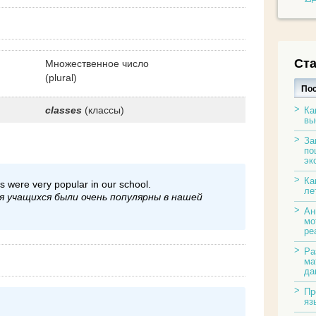
Ста
Множественное число
(plural)
По
classes
(классы)
Ка
вы
За
по
эк
Ка
ls were very popular in our school.
ле
я учащихся были очень популярны в нашей
Ан
мо
ре
Ра
ма
да
Пр
яз