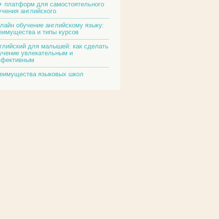
+ платформ для самостоятельного
учения английского
лайн обучение английскому языку:
еимущества и типы курсов
глийский для малышей: как сделать
учение увлекательным и
фективным
еимущества языковых школ