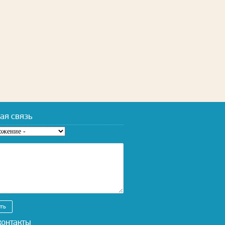
ая связь
жение
*
онтакты