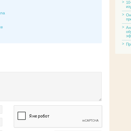
10
из
ana
Он
пр
ce
Ан
об
эф
Пр