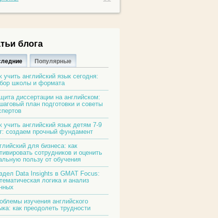
тьи блога
следние
Популярные
к учить английский язык сегодня:
бор школы и формата
щита диссертации на английском:
шаговый план подготовки и советы
спертов
к учить английский язык детям 7-9
т: создаем прочный фундамент
глийский для бизнеса: как
тивировать сотрудников и оценить
альную пользу от обучения
здел Data Insights в GMAT Focus:
тематическая логика и анализ
нных
облемы изучения английского
ыка: как преодолеть трудности