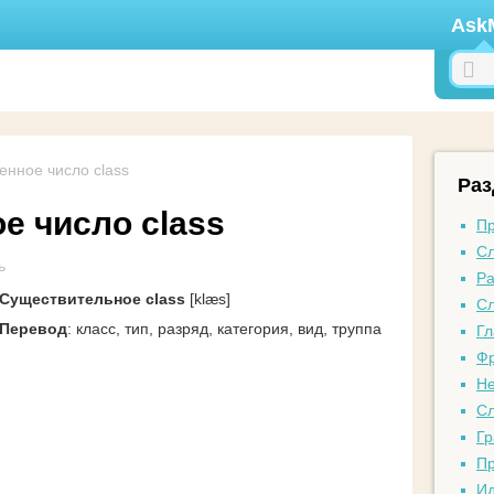
Ask
нное число class
Ра
е число class
Пр
Сл
ь
Ра
Существительное class
[klæs]
Сл
Перевод
: класс, тип, разряд, категория, вид, труппа
Гл
Фр
Не
Сл
Гр
Пр
И