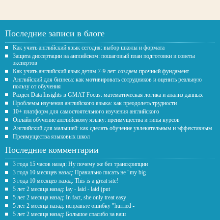
Последние записи в блоге
Как учить английский язык сегодня: выбор школы и формата
Защита диссертации на английском: пошаговый план подготовки и советы
экспертов
Как учить английский язык детям 7-9 лет: создаем прочный фундамент
Английский для бизнеса: как мотивировать сотрудников и оценить реальную
пользу от обучения
Раздел Data Insights в GMAT Focus: математическая логика и анализ данных
Проблемы изучения английского языка: как преодолеть трудности
10+ платформ для самостоятельного изучения английского
Онлайн обучение английскому языку: преимущества и типы курсов
Английский для малышей: как сделать обучение увлекательным и эффективным
Преимущества языковых школ
Последние комментарии
3 года 15 часов назад: Ну почему же без транскрипции
3 года 10 месяцев назад: Правильно писать не "my big
3 года 10 месяцев назад: This is a great site!
5 лет 2 месяца назад: lay - laid - laid (put
5 лет 2 месяца назад: In fact, she only treat easy
5 лет 2 месяца назад: исправьте ошибку "hurried -
5 лет 2 месяца назад: Большое спасибо за ваш