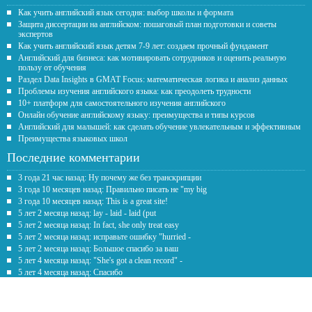
Как учить английский язык сегодня: выбор школы и формата
Защита диссертации на английском: пошаговый план подготовки и советы
экспертов
Как учить английский язык детям 7-9 лет: создаем прочный фундамент
Английский для бизнеса: как мотивировать сотрудников и оценить реальную
пользу от обучения
Раздел Data Insights в GMAT Focus: математическая логика и анализ данных
Проблемы изучения английского языка: как преодолеть трудности
10+ платформ для самостоятельного изучения английского
Онлайн обучение английскому языку: преимущества и типы курсов
Английский для малышей: как сделать обучение увлекательным и эффективным
Преимущества языковых школ
Последние комментарии
3 года 21 час назад: Ну почему же без транскрипции
3 года 10 месяцев назад: Правильно писать не "my big
3 года 10 месяцев назад: This is a great site!
5 лет 2 месяца назад: lay - laid - laid (put
5 лет 2 месяца назад: In fact, she only treat easy
5 лет 2 месяца назад: исправьте ошибку "hurried -
5 лет 2 месяца назад: Большое спасибо за ваш
5 лет 4 месяца назад: "She's got a clean record" -
5 лет 4 месяца назад: Спасибо
5 лет 7 месяцев назад: Честно говоря рил помогаете с
Обратная связь