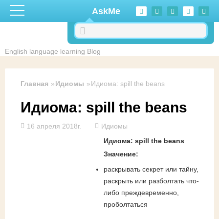
Перейти к основному содержанию
AskMe
English language learning Blog
Главная
Идиомы
Идиома: spill the beans
Идиома: spill the beans
16 апреля 2018г.
Идиомы
Идиома: spill the beans
Значение:
раскрывать секрет или тайну,
раскрыть или разболтать что-
либо преждевременно,
проболтаться