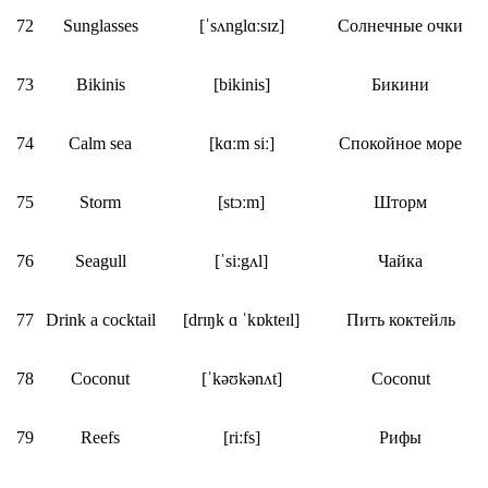
72
Sunglasses
[ˈsʌnglɑːsɪz]
Солнечные очки
73
Bikinis
[bikinis]
Бикини
74
Calm sea
[kɑːm siː]
Спокойное море
75
Storm
[stɔːm]
Шторм
76
Seagull
[ˈsiːgʌl]
Чайка
77
Drink a cocktail
[drɪŋk ɑ ˈkɒkteɪl]
Пить коктейль
78
Coconut
[ˈkəʊkənʌt]
Coconut
79
Reefs
[riːfs]
Рифы