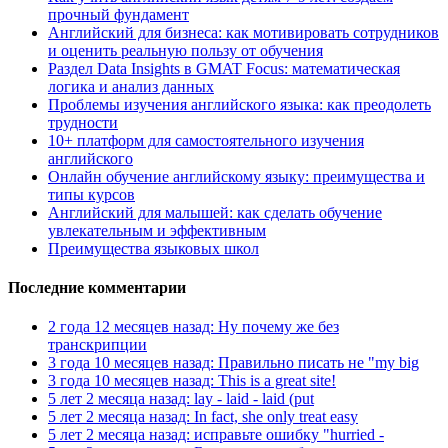
прочный фундамент
Английский для бизнеса: как мотивировать сотрудников
и оценить реальную пользу от обучения
Раздел Data Insights в GMAT Focus: математическая
логика и анализ данных
Проблемы изучения английского языка: как преодолеть
трудности
10+ платформ для самостоятельного изучения
английского
Онлайн обучение английскому языку: преимущества и
типы курсов
Английский для малышей: как сделать обучение
увлекательным и эффективным
Преимущества языковых школ
Последние комментарии
2 года 12 месяцев назад: Ну почему же без
транскрипции
3 года 10 месяцев назад: Правильно писать не "my big
3 года 10 месяцев назад: This is a great site!
5 лет 2 месяца назад: lay - laid - laid (put
5 лет 2 месяца назад: In fact, she only treat easy
5 лет 2 месяца назад: исправьте ошибку "hurried -