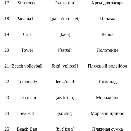
17
Sunscreen
[ˈsʌnskriːn]
Крем для загара
18
Panama hat
[pænəˈmɑː hæt]
Панама
19
Cap
[kæp]
Кепка
20
Towel
[ˈtaʊəl]
Полотенце
21
Beach volleyball
[biːʧ ˈvɒlɪbɔːl]
Пляжный волейбол
22
Lemonade
[leməˈneɪd]
Лимонад
23
Ice cream
[aɪs kriːm]
Мороженое
24
Sea surf
[siː sɜːf]
Морской прибой
25
Beach Bag
[biːʧ bæg]
Пляжная сумка