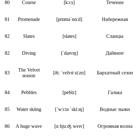
80
Course
[kɔːs]
Течение
81
Promenade
[prɒməˈnɑːd]
Набережная
82
Slates
[slates]
Сланцы
82
Diving
[ˈdaɪvɪŋ]
Дайвинг
The Velvet
83
[ðiː ˈvelvɪt siːzn]
Бархатный сезон
season
84
Pebbles
[peblz]
Галька
85
Water skiing
[ˈwɔːtə ˈskiːɪŋ]
Водные лыжи
86
A huge wave
[ɑ hjuːʤ weɪv]
Огромная волна