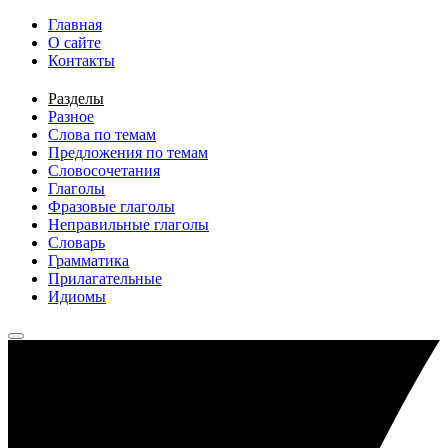
Перейти к основному содержанию
Главная
О сайте
Контакты
Разделы
Разное
Слова по темам
Предложения по темам
Словосочетания
Глаголы
Фразовые глаголы
Неправильные глаголы
Словарь
Грамматика
Прилагательные
Идиомы