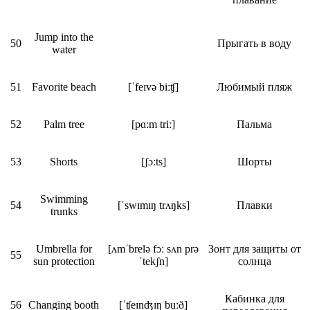
Jump into the
50
Прыгать в воду
water
51
Favorite beach
[ˈfeɪvə biːʧ]
Любимый пляж
52
Palm tree
[pɑːm triː]
Пальма
53
Shorts
[ʃɔːts]
Шорты
Swimming
54
[ˈswɪmɪŋ trʌŋks]
Плавки
trunks
Umbrella for
[ʌmˈbrelə fɔː sʌn prə
Зонт для защиты от
55
sun protection
ˈtekʃn]
солнца
Кабинка для
56
Changing booth
[ˈʧeɪnʤɪŋ buːð]