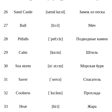
26
Sand Castle
[sænd kɑːsl]
Замок из песка
27
Ball
[bɔːl]
Мяч
28
Pitfalls
[ˈpɪtfɔːlz]
Подводные камни
29
Calm
[kɑːm]
Штиль
30
Sea storm
[siː stɔːm]
Морская буря
31
Saver
[ˈseɪvə]
Спасатель
32
Coolness
[ˈkuːlnɪs]
Прохлада
33
Heat
[hiːt]
Жара