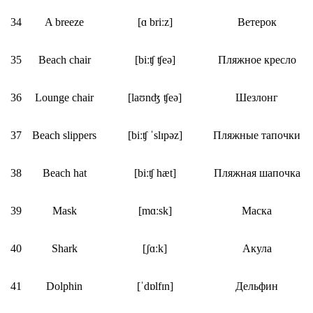
34
A breeze
[ɑ briːz]
Ветерок
35
Beach chair
[biːʧ ʧeə]
Пляжное кресло
36
Lounge chair
[laʊnʤ ʧeə]
Шезлонг
37
Beach slippers
[biːʧ ˈslɪpəz]
Пляжные тапочки
38
Beach hat
[biːʧ hæt]
Пляжная шапочка
39
Mask
[mɑːsk]
Маска
40
Shark
[ʃɑːk]
Акула
41
Dolphin
[ˈdɒlfɪn]
Дельфин