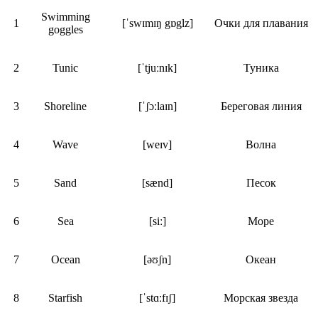
Swimming
1
[ˈswɪmɪŋ gɒglz]
Очки для плавания
goggles
2
Tunic
[ˈtjuːnɪk]
Туника
3
Shoreline
[ˈʃɔːlaɪn]
Береговая линия
4
Wave
[weɪv]
Волна
5
Sand
[sænd]
Песок
6
Sea
[siː]
Море
7
Ocean
[əʊʃn]
Океан
8
Starfish
[ˈstɑːfɪʃ]
Морская звезда