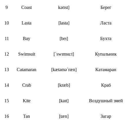
9
Coast
kəʊst]
Берег
10
Lasta
[lasta]
Ласта
11
Bay
[beɪ]
Бухта
12
Swimsuit
[ˈswɪmsuːt]
Купальник
13
Catamaran
[kætəməˈræn]
Катамаран
14
Crab
[kræb]
Краб
15
Kite
[kaɪt]
Воздушный змей
16
Tan
[tæn]
Загар