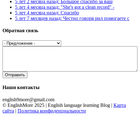
5 лет 2 месяца назад: Большое спасибо за ваш
5 лет 4 месяца назад: "She's got a clean record" -
5 лет 4 месяца назад: Спасибо
5 лет 7 месяцев назад: Честно говоря рил помогаете с
Обратная связь
Предложение
*
Текст
*
Наши контакты
english9more@gmail.com
© EnglishMore 2025 | English language learning Blog |
Карта
сайта
|
Политика конфиденциальности