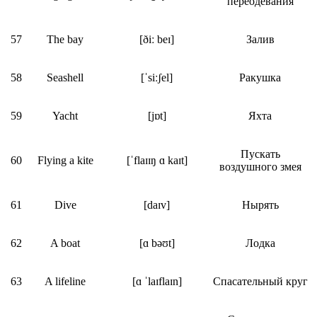
переодевания
57
The bay
[ðiː beɪ]
Залив
58
Seashell
[ˈsiːʃel]
Ракушка
59
Yacht
[jɒt]
Яхта
Пускать
60
Flying a kite
[ˈflaɪɪŋ ɑ kaɪt]
воздушного змея
61
Dive
[daɪv]
Нырять
62
A boat
[ɑ bəʊt]
Лодка
63
A lifeline
[ɑ ˈlaɪflaɪn]
Спасательный круг