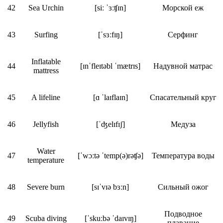
42
Sea Urchin
[siː ˈɜːʧɪn]
Морской еж
43
Surfing
[ˈsɜːfɪŋ]
Серфинг
Inflatable
44
[ɪnˈfleɪtəbl ˈmætrɪs]
Надувной матрас
mattress
45
A lifeline
[ɑ ˈlaɪflaɪn]
Спасательный круг
46
Jellyfish
[ˈʤelɪfɪʃ]
Медуза
Water
47
[ˈwɔːtə ˈtemp(ə)rəʧə]
Температура воды
temperature
48
Severe burn
[sɪˈvɪə bɜːn]
Сильный ожог
Подводное
49
Scuba diving
[ˈskuːbə ˈdaɪvɪŋ]
плавание