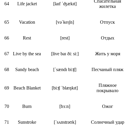
Спасательная
64
Life jacket
[laɪf ˈʤækɪt]
жилетка
65
Vacation
[vəˈkeɪʃn]
Отпуск
66
Rest
[rest]
Отдых
67
Live by the sea
[live baɪ ðiː siː]
Жить у моря
68
Sandy beach
[ˈsændɪ biːʧ]
Песчаный пляж
Пляжное
69
Beach Blanket
[biːʧ ˈblæŋkɪt]
покрывало
70
Burn
[bɜːn]
Ожог
71
Sunstroke
[ˈsʌnstrəʊk]
Солнечный удар